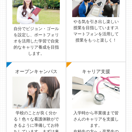
やる気を引き出し楽しい
授業を目指していますス
自分でビジョン・ゴール
マートフォンを活用して
を設定し、ポートフォリ
授業をもっと楽しく！
オを活用した学習で自覚
的なキャリア養成を目指
します。
オープンキャンパス
キャリア支援
学校のことが良く分か
入学時から卒業後まで皆
る！色々な看護体験がで
さんのキャリアを支援し
きるように準備してお待
ます。
ちしています。まずは来
在校生の方へ・卒業生の